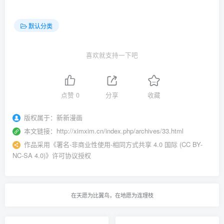
默认分类
喜欢就支持一下吧
点赞
0
分享
收藏
版权属于：
新新漫画
本文链接：
http://ximxim.cn/index.php/archives/33.html
作品采用
《
署名-非商业性使用-相同方式共享 4.0 国际 (CC BY-
NC-SA 4.0)
》许可协议授权
在天愿为比翼鸟，在地愿为连理枝